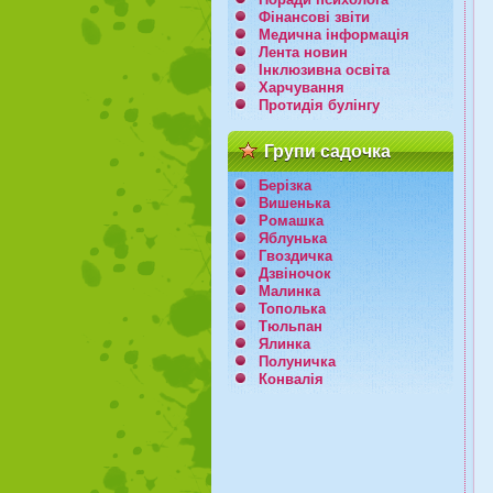
Фінансові звіти
Медична інформація
Лента новин
Інклюзивна освіта
Харчування
Протидія булінгу
Групи садочка
Берізка
Вишенька
Ромашка
Яблунька
Гвоздичка
Дзвіночок
Малинка
Тополька
Тюльпан
Ялинка
Полуничка
Конвалія