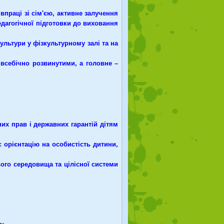
праці зі сім'єю, активне залучення
едагогічної підготовки до виховання
льтури у фізкультурному залі та на
себічно розвинутими, а головне –
х прав і державних гарантій дітям
орієнтацію на особистість дитини,
го середовища та цілісної системи