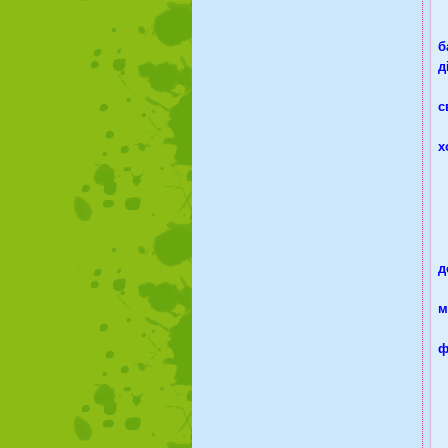
т
С
б
д
У
с
К
х
-
д
-
м
-
ф
Н
-
-