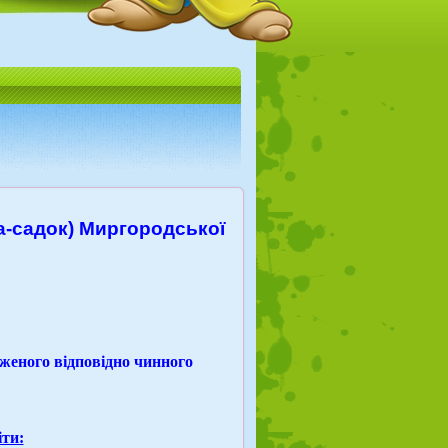
а-садок) Миргородської
дженого відповідно чинного
іти: