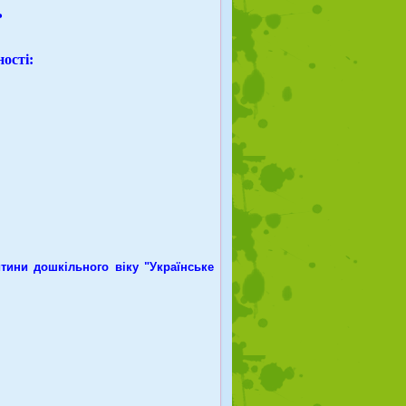
ь
ності:
ини дошкільного віку "Українське