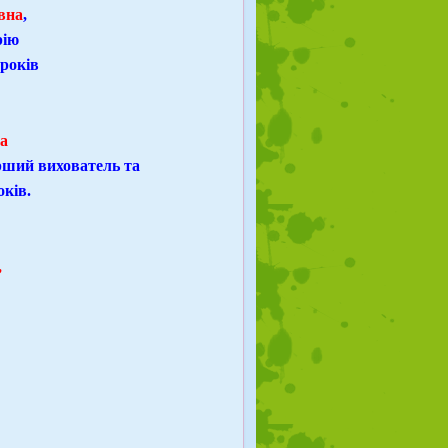
вна
,
рію
 років
а
рший вихователь та
оків.
,