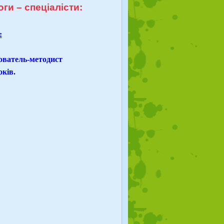
ги – спеціалісти:
:
хователь-методист
оків.