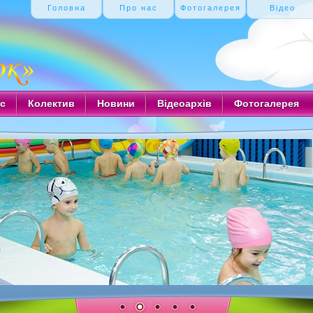
Головна
Про нас
Фотогалерея
Відео
с
Колектив
Новини
Відеоархів
Фотогалерея