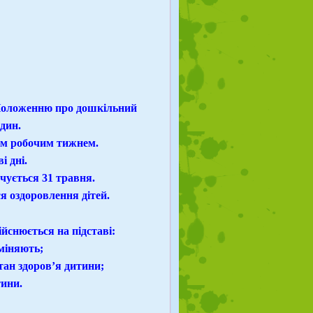
 Положенню про дошкільний
дин.
им робочим тижнем.
і дні.
чується 31 травня.
я оздоровлення дітей.
йснюється на підставі:
аміняють;
тан здоров’я дитини;
ини.