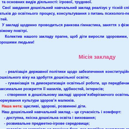
а основних видів діяльності: ігрової, трудової.
вої завдання дошкільний навчальний заклад реалізує у тісній спів
атьків до освітнього процесу, консультування з питань психолого-п
ітей.
 закладі щоденно проводиться ранкова гімнастика, заняття з фізку
віжому повітрі.
олектив нашого закладу прагне, щоб діти виросли здоровими, в
орошими людьми!
Місія закладу
 реалізація державної політики щодо забезпечення конституційни
ошкільного віку на здобуття дошкільної освіти;
 гуманізація та демократизація освітньої роботи, що передбачає 
аксимальне розкриття її нахилів, здібностей, інтересів;
 створення в дошкільному закладі здоров’язберігаючого освітньо
ормування культури здоров’я малюків.
Наша мета:
щасливі, здорові, розвинені діти.
аш дошкільний навчальний заклад – це сучасність і комфорт:
 доступна, якісна дошкільна освіта і виховання;
 розвивальне предметно-ігрове середовище;