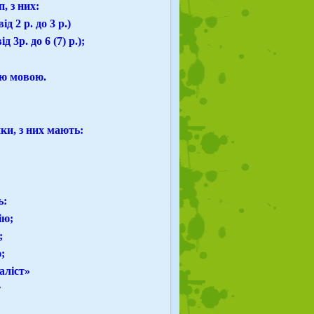
, з них:
д 2 р. до 3 р.)
3р. до 6 (7) р.);
ою мовою.
ки, з них мають:
ь:
ію;
;
;
аліст»
т