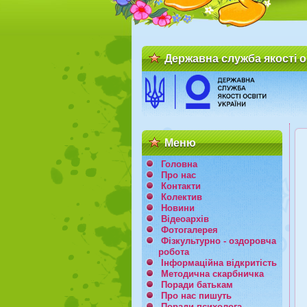
Державна служба якості о
Меню
Головна
Про нас
Контакти
Колектив
Новини
Відеоархів
Фотогалерея
Фізкультурно - оздоровча
робота
Інформаційна відкритість
Методична скарбничка
Поради батькам
Про нас пишуть
Поради психолога