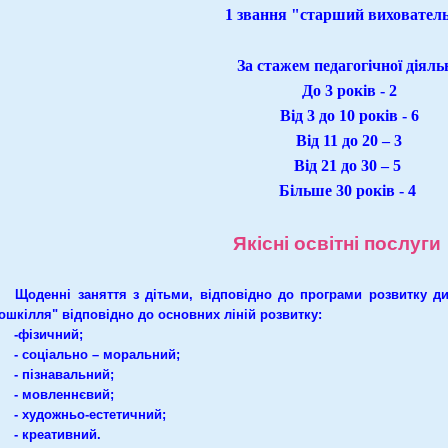
1 звання "старший виховател
За стажем педагогічної діяль
До 3 років - 2
Від 3 до 10 років - 6
Від 11 до 20 – 3
Від 21 до 30 – 5
Більше 30 років - 4
Якісні освітні послуги
оденні заняття з дітьми, відповідно до програми розвитку дит
ошкілля" відповідно до основних ліній розвитку:
фізичний;
 соціально – моральний;
 пізнавальний;
 мовленнєвий;
 художньо-естетичний;
 креативний.