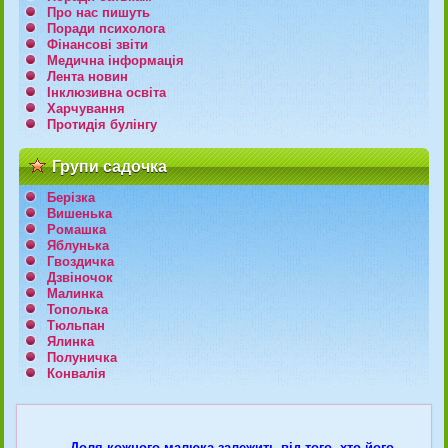
Про нас пишуть
Поради психолога
Фінансові звіти
Медична інформація
Лента новин
Інклюзивна освіта
Харчування
Протидія булінгу
Групи садочка
Берізка
Вишенька
Ромашка
Яблунька
Гвоздичка
Дзвіночок
Малинка
Тополька
Тюльпан
Ялинка
Полуничка
Конвалія
Доля кожного малюка залежить від того, хто його