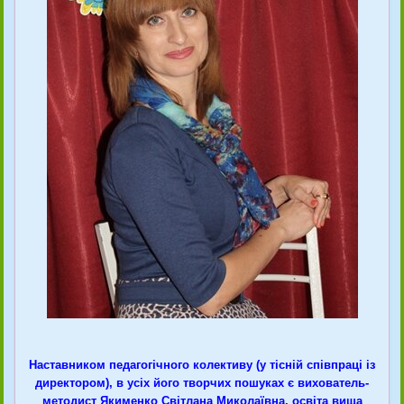
Наставником педагогічного колективу (у тісній співпраці із
директором), в усіх його творчих пошуках є вихователь-
методист Якименко Світлана Миколаївна, освіта вища