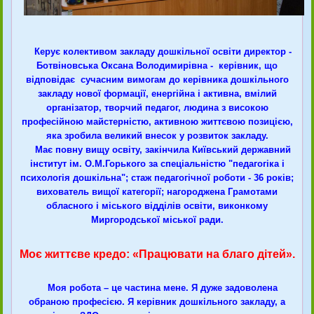
Керує колективом закладу дошкільної освіти директор -
Ботвіновська Оксана Володимирівна - керівник, що
відповідає сучасним вимогам до керівника дошкільного
закладу нової формації, енергійна і активна, вмілий
організатор, творчий педагог, людина з високою
професійною майстерністю, активною життєвою позицією,
яка зробила великий внесок у розвиток закладу.
Має повну вищу освіту, закінчила Київський державний
інститут ім. О.М.Горького за спеціальністю "педагогіка і
психологія дошкільна"; стаж педагогічної роботи - 36 років;
вихователь вищої категорії; нагороджена Грамотами
обласного і міського відділів освіти, виконкому
Миргородської міської ради.
Моє життєве кредо: «Працювати на благо дітей».
Моя робота – це частина мене. Я дуже задоволена
обраною професією. Я керівник дошкільного закладу, а