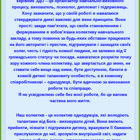
керівник ЗДО – це організатор навчально-виховного
процесу, вихователь, психолог, дипломат і підприємець.
Хочу зазначити, що у своїй роботі я намагаюся
стверджувати деякі важливі для мене принципи. Вони
прості: зажди пам’ятати, що своїм становленням і
формуванням я зобов’язана колективу навчального
закладу, а тому повинна за будь-яких обставин працювати
на його авторитет і престиж, підтримувати і захищати своїх
колег, честь і гідність кожної людини, не залежно від її
громадського статусу чи посади, намагатися розуміти точку
зору кожного члена колективу, що звертається до мене, не
ставити себе вище над ними, бути доступною, бачити в
кожній дитині талановиту особистість, а в кожному
співробітникові – однодумця, бути вдячною за виконання
роботи та співпрацю.
Я не усвідомлюю себе без моєї роботи, бо це вагома
частина мого життя.
Наш колектив - це колектив однодумців, які володіють
талантами від Бога - виховувати дітей. Вони вміють
прийняти, пізнати і підтримати дитину, врахувати її бажання,
прислухатися до неї, зрозуміти внутрішній світ, надати