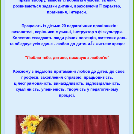
право вибору, вміють створювати умови, за яких
розвиваються задатки дитини, враховуючи її характер,
прагнення, інтереси.
Працюють із дітьми 20 педагогічних працівників:
вихователі, керівники музичні, інструктор з фізкультури.
Колектив складають люди різних поглядів, життєвих доль
та об'єднує усіх єдине - любов до дитини.Їх життєве кредо:
"Люблю тебе, дитино, виховую з любов'ю"
Кожному з педагогів притаманні любов до дітей, до своєї
професії, захоплення справою, працьовитість,
цілеспрямованість, винахідливість, відповідальність,
сумлінність, упевненість, творчість у педагогічному
процесі.