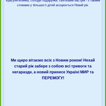
Красуня-ялинка, солодкі подарунки, святковий настрій - з такими
словами у більшості дітей асоціюється Новий рік.
Ми щиро вітаємо всіх з Новим роком! Нехай
старий рік забере з собою всі тривоги та
негаразди, а новий принесе Україні МИР та
ПЕРЕМОГУ!