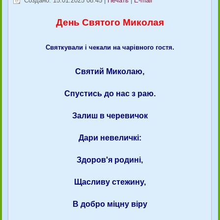
Создано: 15.01.2025 08:45
|
Печать
|
E-mail
День Святого Миколая
Святкували і чекали на чарівного гостя.
Святий Миколаю,
Спустись до нас з раю.
Залиш в черевичок
Дари невеличкі:
Здоров'я родині,
Щасливу стежину,
В добро міцну віру