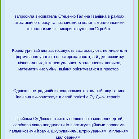
запросила вихователь Стеценко Галина Іванівна в рамках
атестаційного року та познайомила колег з мовленнєвими
технологіями які використовує в своїй роботі.
Коректурні таблиці застосовують застосовують не лише для
формування уваги та спостережливості, а й для розвитку
пізнавальних, інтелектуальних, мовленнєвих навичок,
математичних умінь, вміння орієнтуватися в просторі.
Однією з нетрадиційних оздоровчих технологій, яку Галина
Іванівна використовує в своїй роботі є Су Джок терапія.
Прийоми Су Джок сптияють поліпшенню мовлення дітей,
особливо якщо поєднувати їх з артикуляційними вправами,
пальчиковими іграми, шнуруванням, штрихуванням, ліпленням,
малюванням.